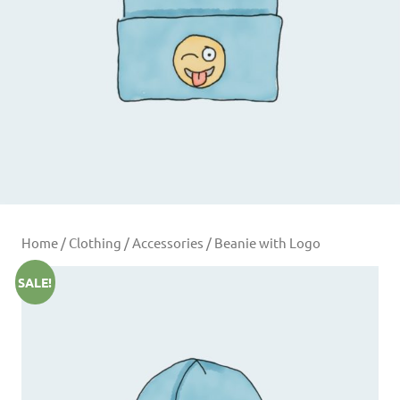
Home
/
Clothing
/
Accessories
/ Beanie with Logo
SALE!