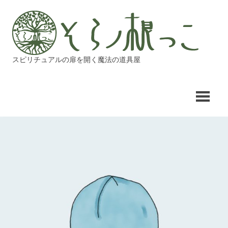
コ
そ
ン
テ
ら
ン
ツ
スピリチュアルの扉を開く魔法の道具屋
ノ
へ
ス
根
キ
ッ
っ
プ
こ