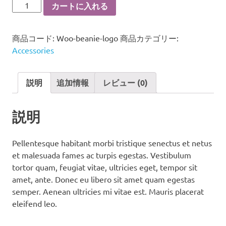
Beanie
カートに入れる
with
Logo
商品コード:
Woo-beanie-logo
商品カテゴリー:
個
Accessories
説明
追加情報
レビュー (0)
説明
Pellentesque habitant morbi tristique senectus et netus
et malesuada fames ac turpis egestas. Vestibulum
tortor quam, feugiat vitae, ultricies eget, tempor sit
amet, ante. Donec eu libero sit amet quam egestas
semper. Aenean ultricies mi vitae est. Mauris placerat
eleifend leo.